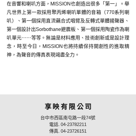
在音響和喇叭方面，MISSION也創造出很多「第一」。舉
凡世界上第一款採用聚丙烯喇叭單體的音箱（770系列喇
叭）、第一個採用直流藕合式唱臂及反轉式單體揚聲器、
第一個設計出Sorbothane避震板、第一個採用陶瓷作為喇
叭單元​⋯⋯等等。無論是材料應用、技術創新或是設計理
念，時至今日，MISSION也將持續保持開創性的進取精
神，為聲音的傳真表現竭盡全力。
產品保固註冊
顧客帳號登入
技術支援與解答
享映有限公司
台中市西區南屯路一段74號
電話. 04-23782211
傳真. 04-23726151